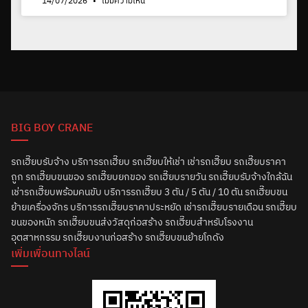
14/07/2026
ไม่มีความเห็น
BIG BOY CRANE
รถเฮี๊ยบรับจ้าง บริการรถเฮี๊ยบ รถเฮี๊ยบให้เช่า เช่ารถเฮี๊ยบ รถเฮี๊ยบราคา
ถูก รถเฮี๊ยบขนของ รถเฮี๊ยบยกของ รถเฮี๊ยบรายวัน รถเฮี๊ยบรับจ้างใกล้ฉัน
เช่ารถเฮี๊ยบพร้อมคนขับ บริการรถเฮี๊ยบ 3 ตัน / 5 ตัน / 10 ตัน รถเฮี๊ยบขน
ย้ายเครื่องจักร บริการรถเฮี๊ยบราคาประหยัด เช่ารถเฮี๊ยบรายเดือน รถเฮี๊ยบ
ขนของหนัก รถเฮี๊ยบขนส่งวัสดุก่อสร้าง รถเฮี๊ยบสำหรับโรงงาน
อุตสาหกรรม รถเฮี๊ยบงานก่อสร้าง รถเฮี๊ยบขนย้ายโกดัง
เพิ่มเพื่อนทางไลน์