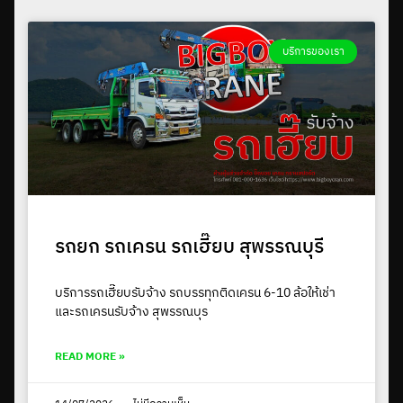
บริการของเรา
รถยก รถเครน รถเฮี๊ยบ สุพรรณบุรี
บริการรถเฮี๊ยบรับจ้าง รถบรรทุกติดเครน 6-10 ล้อให้เช่า
และรถเครนรับจ้าง สุพรรณบุร
READ MORE »