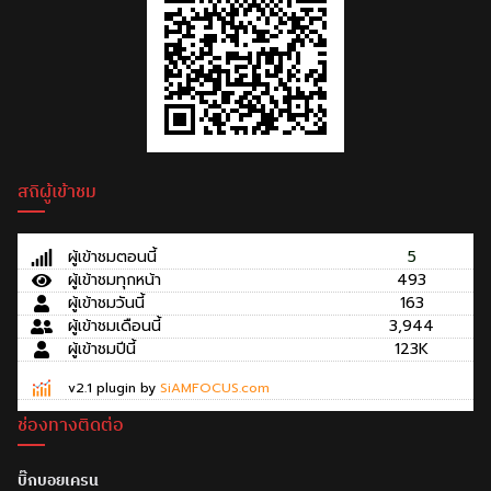
สถิผู้เข้าชม
ผู้เข้าชมตอนนี้
5
ผู้เข้าชมทุกหน้า
493
ผู้เข้าชมวันนี้
163
ผู้เข้าชมเดือนนี้
3,944
ผู้เข้าชมปีนี้
123K
v2.1 plugin by
SiAMFOCUS.com
ช่องทางติดต่อ
บิ๊กบอยเครน