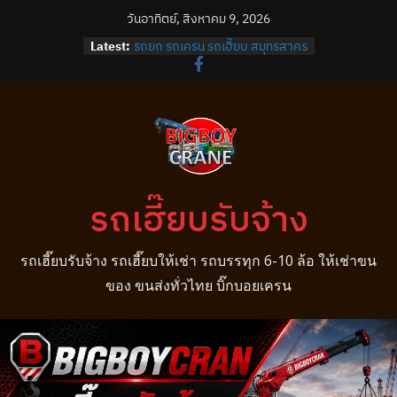
วันอาทิตย์, สิงหาคม 9, 2026
Latest:
รถยก รถเครน รถเฮี๊ยบ สมุทรสาคร
รถยก รถเครน รถเฮี๊ยบ บางปลา
รถยก รถเครน รถเฮี๊ยบ บางพลี
รถยก รถเครน รถเฮี๊ยบ บางบ่อ
รถยก รถเครน รถเฮี๊ยบ บางนา
รถเฮี๊ยบรับจ้าง
รถเฮี๊ยบรับจ้าง รถเฮี๊ยบให้เช่า รถบรรทุก 6-10 ล้อ ให้เช่าขน
ของ ขนส่งทั่วไทย บิ๊กบอยเครน