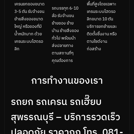
พื้นที่สูงโดยเฉพาะ
เครนยกของขนาด
รถบรรทุก 6-10
เครนระบบไฮดรอ
3-5 ตัน รับจ้างขน
ล้อ รับจ้างขน
ลิกขนาด 10 ตัน
ย้ายสิ่งของขนาด
ย้ายของ ย้าย
บริการยกย้ายและ
ใหญ่ หรือของที่มี
บ้าน ย้ายสิ่งของ
ติดตั้งชิ้นงาน หรือ
น้ำหนักมาก ด้วย
ทั่วไป พร้อมนำ
ตามไซต์งาน
เครนระบบไฮดรอ
ส่งปลายทาง
ก่อสร้าง
ลิก
ตามสถานที่ๆ
คุณต้องการ
การทำงานของเรา
รถยก รถเครน รถเฮี๊ยบ
สุพรรณบุรี – บริการรวดเร็ว
ปลอดภัย ราคาถูก โทร. 081-