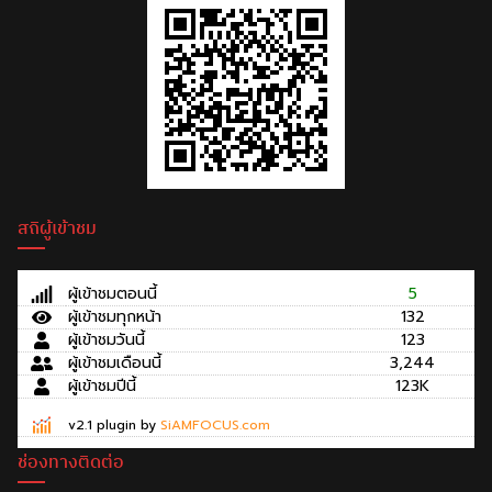
สถิผู้เข้าชม
ผู้เข้าชมตอนนี้
5
ผู้เข้าชมทุกหน้า
132
ผู้เข้าชมวันนี้
123
ผู้เข้าชมเดือนนี้
3,244
ผู้เข้าชมปีนี้
123K
v2.1 plugin by
SiAMFOCUS.com
ช่องทางติดต่อ