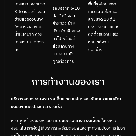
พื้นที่สูงโดยเฉพาะ
เครนยกของขนาด
รถบรรทุก 6-10
เครนระบบไฮดรอ
3-5 ตัน รับจ้างขน
ล้อ รับจ้างขน
ลิกขนาด 10 ตัน
ย้ายสิ่งของขนาด
ย้ายของ ย้าย
บริการยกย้ายและ
ใหญ่ หรือของที่มี
บ้าน ย้ายสิ่งของ
ติดตั้งชิ้นงาน หรือ
น้ำหนักมาก ด้วย
ทั่วไป พร้อมนำ
ตามไซต์งาน
เครนระบบไฮดรอ
ส่งปลายทาง
ก่อสร้าง
ลิก
ตามสถานที่ๆ
คุณต้องการ
การทำงานของเรา
บริการรถยก รถเครน รถเฮี๊ยบ ขอนแก่น: รองรับทุกงานขนย้าย
ยกของหนัก ปลอดภัย รวดเร็ว
หากคุณกำลังมองหาบริการ
รถยก รถเครน รถเฮี๊ยบ
ในจังหวัด
ขอนแก่น เราคือผู้ให้บริการที่พร้อมตอบสนองทุกความต้องการ ไม่ว่า
จะเป็นงานขนย้ายเครื่องจักร ยกวัสดุก่อสร้าง เคลื่อนย้ายสินค้า หรือ