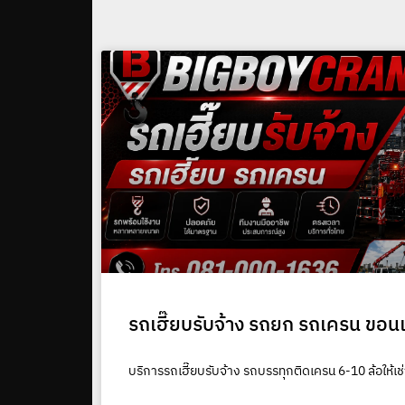
รถเฮี๊ยบรับจ้าง รถยก รถเครน ขอน
บริการรถเฮี๊ยบรับจ้าง รถบรรทุกติดเครน 6-10 ล้อให้เ