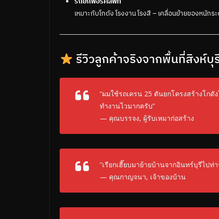
รถยกฟอร์คลิฟท์
เหมาะกับโกดัง โรงงาน โรงสี – เคลื่อนย้ายของหนักระด
รีวิวลูกค้าจริงจากพื้นที่สิงห์บุร
“ผมใช้รถเครน 25 ตันยกโครงสร้างโกดัง
ทำงานไวมากครับ”
— คุณบรรจง, ผู้รับเหมาก่อสร้าง
“เรียกเฮี๊ยบมาย้ายบ้านจากอินทร์บุรีไป
— คุณกาญจนา, เจ้าของบ้าน