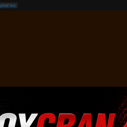
สมุทรสาคร
บางปลา
างพลี
างบ่อ
บางนา