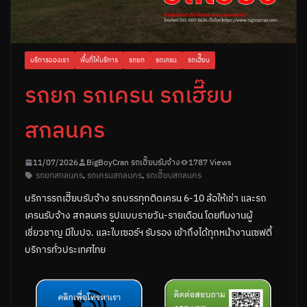
บริการของเรา
พื้นที่ให้บริการ
รถยก
รถเครน
รถเฮี๊ยบ
รถยก รถเครน รถเฮี๊ยบ
สกลนคร
11/07/2026
BigBoyCran รถเฮี๊ยบรับจ้าง
1787 Views
รถยกสกลนคร
,
รถเครนสกลนคร
,
รถเฮี๊ยบสกลนคร
บริการรถเฮี๊ยบรับจ้าง รถบรรทุกติดเครน 6-10 ล้อให้เช่า และรถ
เครนรับจ้าง สกลนคร รูปแบบรายวัน-รายเดือน โดยทีมงานผู้
เชี่ยวชาญ มีใบปจ. และใบเซอร์ฯ รับรอง เข้าถึงได้ทุกหน้างานเซฟตี้
บริการทั่วประเทศไทย