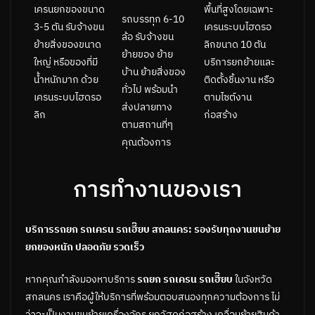
พื้นที่สูงโดยเฉพาะ
เครนยกของขนาด
รถบรรทุก 6-10
เครนระบบไฮดรอ
3-5 ตัน รับจ้างขน
ล้อ รับจ้างขน
ลิกขนาด 10 ตัน
ย้ายสิ่งของขนาด
ย้ายของ ย้าย
บริการยกย้ายและ
ใหญ่ หรือของที่มี
บ้าน ย้ายสิ่งของ
ติดตั้งชิ้นงาน หรือ
น้ำหนักมาก ด้วย
ทั่วไป พร้อมนำ
ตามไซต์งาน
เครนระบบไฮดรอ
ส่งปลายทาง
ก่อสร้าง
ลิก
ตามสถานที่ๆ
คุณต้องการ
การทำงานของเรา
บริการรถยก รถเครน รถเฮี๊ยบ สกลนคร: รองรับทุกงานขนย้าย
ยกของหนัก ปลอดภัย รวดเร็ว
หากคุณกำลังมองหาบริการ
รถยก รถเครน รถเฮี๊ยบ
ในจังหวัด
สกลนคร เราคือผู้ให้บริการที่พร้อมตอบสนองทุกความต้องการ ไม่
ว่าจะเป็นงานขนย้ายเครื่องจักร ยกวัสดุก่อสร้าง เคลื่อนย้ายสินค้า