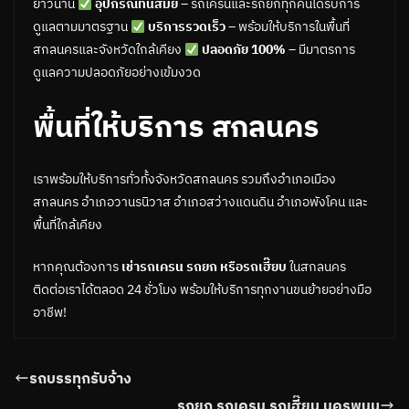
ยาวนาน
อุปกรณ์ทันสมัย
– รถเครนและรถยกทุกคันได้รับการ
ดูแลตามมาตรฐาน
บริการรวดเร็ว
– พร้อมให้บริการในพื้นที่
สกลนครและจังหวัดใกล้เคียง
ปลอดภัย 100%
– มีมาตรการ
ดูแลความปลอดภัยอย่างเข้มงวด
พื้นที่ให้บริการ สกลนคร
เราพร้อมให้บริการทั่วทั้งจังหวัดสกลนคร รวมถึงอำเภอเมือง
สกลนคร อำเภอวานรนิวาส อำเภอสว่างแดนดิน อำเภอพังโคน และ
พื้นที่ใกล้เคียง
หากคุณต้องการ
เช่ารถเครน รถยก หรือรถเฮี๊ยบ
ในสกลนคร
ติดต่อเราได้ตลอด 24 ชั่วโมง พร้อมให้บริการทุกงานขนย้ายอย่างมือ
อาชีพ!
รถบรรทุกรับจ้าง
รถยก รถเครน รถเฮี๊ยบ นครพนม