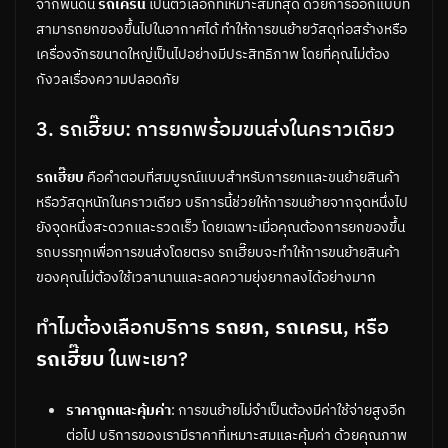
จากพื้นดิน
รถเครน
เป็นตัวเลือกที่เหมาะสมที่สุด ด้วยการออกแบบที่
สามารถยกของขึ้นไปในอากาศได้ ทำให้การขนย้ายวัสดุก่อสร้างหรือ
เครื่องจักรขนาดใหญ่เป็นไปอย่างมีประสิทธิภาพ โดยที่คุณไม่ต้อง
กังวลเรื่องความปลอดภัย
3. รถเฮี๊ยบ: การยกพร้อมขนส่งในคราวเดียว
รถเฮี๊ยบ
คือคำตอบที่สมบูรณ์แบบสำหรับการยกและขนย้ายสินค้า
หรือวัสดุหนักในคราวเดียว บริการนี้ช่วยให้การขนย้ายจากจุดหนึ่งไป
ยังจุดหนึ่งสะดวกและรวดเร็ว โดยเฉพาะเมื่อคุณต้องการยกของขึ้น
รถบรรทุกเพื่อการขนส่งโดยตรง รถเฮี๊ยบจะทำให้การขนย้ายสินค้า
ของคุณไม่ต้องใช้เวลานานและลดความยุ่งยากลงได้อย่างมาก
ทำไมต้องเลือกบริการ
รถยก
,
รถเครน
, หรือ
รถเฮี๊ยบ
ในพะเยา?
ราคาถูกและคุ้มค่า
: การขนย้ายไม่จำเป็นต้องมีค่าใช้จ่ายสูงอีก
ต่อไป บริการของเรามีราคาที่เหมาะสมและคุ้มค่า ด้วยคุณภาพ