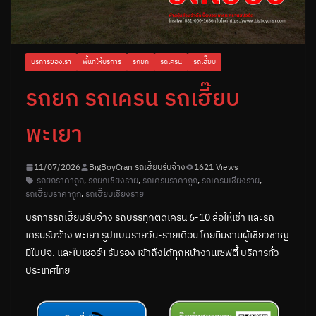
บริการของเรา
พื้นที่ให้บริการ
รถยก
รถเครน
รถเฮี๊ยบ
รถยก รถเครน รถเฮี๊ยบ
พะเยา
11/07/2026
BigBoyCran รถเฮี๊ยบรับจ้าง
1621 Views
รถยกราคาถูก
,
รถยกเชียงราย
,
รถเครนราคาถูก
,
รถเครนเชียงราย
,
รถเฮี๊ยบราคาถูก
,
รถเฮี๊ยบเชียงราย
บริการรถเฮี๊ยบรับจ้าง รถบรรทุกติดเครน 6-10 ล้อให้เช่า และรถ
เครนรับจ้าง พะเยา รูปแบบรายวัน-รายเดือน โดยทีมงานผู้เชี่ยวชาญ
มีใบปจ. และใบเซอร์ฯ รับรอง เข้าถึงได้ทุกหน้างานเซฟตี้ บริการทั่ว
ประเทศไทย