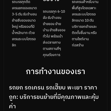
รถเครนสำหรับงาน
รถบรรทุกติด
พื้นที่สูงโดยเฉพาะ
เครนยกของขนาด
รถบรรทุก 6-10
เครนระบบไฮดรอ
3-5 ตัน รับจ้างขน
ล้อ รับจ้างขน
ลิกขนาด 10 ตัน
ย้ายสิ่งของขนาด
ย้ายของ ย้าย
บริการยกย้ายและ
ใหญ่ หรือของที่มี
บ้าน ย้ายสิ่งของ
ติดตั้งชิ้นงาน หรือ
น้ำหนักมาก ด้วย
ทั่วไป พร้อมนำ
ตามไซต์งาน
เครนระบบไฮดรอ
ส่งปลายทาง
ก่อสร้าง
ลิก
ตามสถานที่ๆ
คุณต้องการ
การทำงานของเรา
รถยก รถเครน รถเฮี๊ยบ พะเยา ราคา
ถูก: บริการขนย้ายที่มีคุณภาพและคุ้ม
ค่า