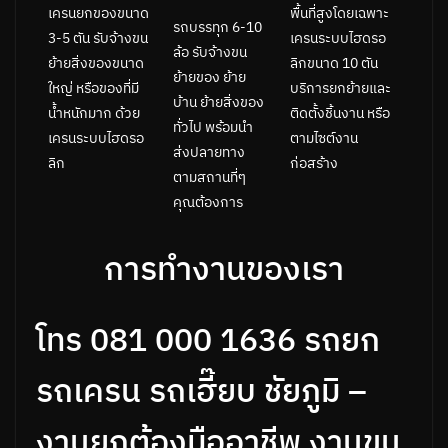
พื้นที่สูงโดยเฉพาะ
เครนยกของขนาด
รถบรรทุก 6-10
เครนระบบไฮดรอ
3-5 ตัน รับจ้างขน
ล้อ รับจ้างขน
ลิกขนาด 10 ตัน
ย้ายสิ่งของขนาด
ย้ายของ ย้าย
บริการยกย้ายและ
ใหญ่ หรือของที่มี
บ้าน ย้ายสิ่งของ
ติดตั้งชิ้นงาน หรือ
น้ำหนักมาก ด้วย
ทั่วไป พร้อมนำ
ตามไซต์งาน
เครนระบบไฮดรอ
ส่งปลายทาง
ก่อสร้าง
ลิก
ตามสถานที่ๆ
คุณต้องการ
การทำงานของเรา
โทร 081 000 1636 รถยก
รถเครน รถเฮี๊ยบ ชัยภูมิ –
งานยกต้องมืออาชีพ งานขน