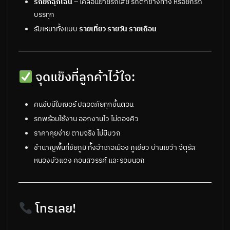
รถยกฉุกเฉิน
– เคลื่อนย้ายรถเสีย รถตกข้างทาง หรือยกรถ
บรรทุก
รับเหมาทั้งแบบ
รายเที่ยว รายวัน รายเดือน
จุดแข็งที่ลูกค้าไว้ใจ:
คนขับมีใบเซอร์ ปลอดภัยทุกขั้นตอน
รถพร้อมใช้งาน ออกงานไว ไม่ดองคิว
ราคาคุยง่าย ตามจริง ไม่มีบวก
ชำนาญพื้นที่ชัยภูมิ ทั้งอำเภอเมือง ภูเขียว บ้านเขว้า จัตุรัส
หนองบัวแดง คอนสวรรค์ และรอบนอก
โทรเลย!