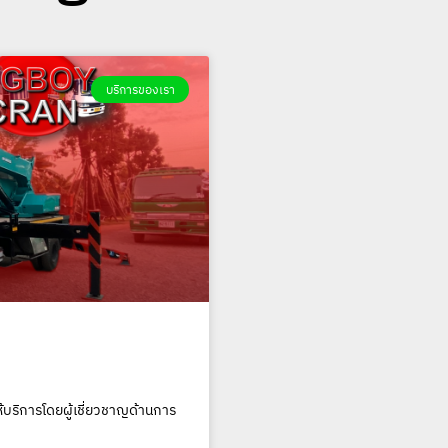
บริการของเรา
ห้บริการโดยผู้เชี่ยวชาญด้านการ