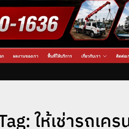
อก
ผลงานของเรา
พื้นที่ให้บริการ
เกี่ยวกับเรา
ติดต่อเ
Tag: ให้เช่ารถเคร