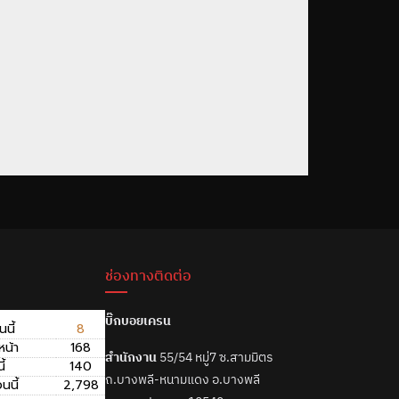
ช่องทางติดต่อ
บิ๊กบอยเครน
นนี้
8
หน้า
168
สำนักงาน
55/54 หมู่7 ซ.สามมิตร
ี้
140
ถ.บางพลี-หนามแดง อ.บางพลี
อนนี้
2,798