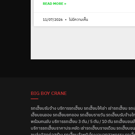
READ MORE »
11/07/2026
ไม่มีความเห็น
BIG BOY CRANE
รถเฮี๊ยบรับจ้าง บริการรถเฮี๊ยบ รถเฮี๊ยบให้เช่า เช่ารถเฮี๊ยบ ร
เฮี๊ยบขนของ รถเฮี๊ยบยกของ รถเฮี๊ยบรายวัน รถเฮี๊ยบรับจ้างใกล
พร้อมคนขับ บริการรถเฮี๊ยบ 3 ตัน / 5 ตัน / 10 ตัน รถเฮี๊ยบขนย
บริการรถเฮี๊ยบราคาประหยัด เช่ารถเฮี๊ยบรายเดือน รถเฮี๊ยบข
ขนส่งวัสดุก่อสร้าง รถเฮี๊ยบสำหรับโรงงานอุตสาหกรรม รถเฮี