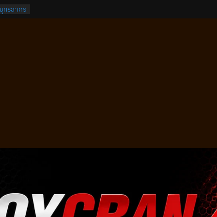
สมุทรสาคร
บางปลา
างพลี
างบ่อ
บางนา