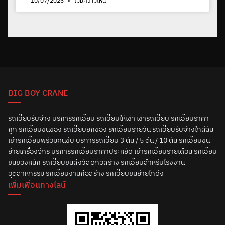
10/07/2026
ไม่มีความเห็น
BIG BOY CRANE
รถเฮี๊ยบรับจ้าง บริการรถเฮี๊ยบ รถเฮี๊ยบให้เช่า เช่ารถเฮี๊ยบ รถเฮี๊ยบราคา
ถูก รถเฮี๊ยบขนของ รถเฮี๊ยบยกของ รถเฮี๊ยบรายวัน รถเฮี๊ยบรับจ้างใกล้ฉัน
เช่ารถเฮี๊ยบพร้อมคนขับ บริการรถเฮี๊ยบ 3 ตัน / 5 ตัน / 10 ตัน รถเฮี๊ยบขน
ย้ายเครื่องจักร บริการรถเฮี๊ยบราคาประหยัด เช่ารถเฮี๊ยบรายเดือน รถเฮี๊ยบ
ขนของหนัก รถเฮี๊ยบขนส่งวัสดุก่อสร้าง รถเฮี๊ยบสำหรับโรงงาน
อุตสาหกรรม รถเฮี๊ยบงานก่อสร้าง รถเฮี๊ยบขนย้ายโกดัง
เพิ่มเพื่อนทางไลน์