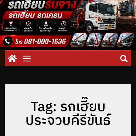
Tag: รถเฮี๊ยบ
ประจวบคีรีขันธ์