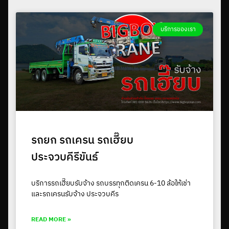
บริการของเรา
รถยก รถเครน รถเฮี๊ยบ
ประจวบคีรีขันธ์
บริการรถเฮี๊ยบรับจ้าง รถบรรทุกติดเครน 6-10 ล้อให้เช่า
และรถเครนรับจ้าง ประจวบคีร
READ MORE »