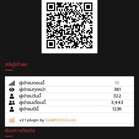
สถิผู้เข้าชม
ผู้เข้าชมตอนนี้
10
ผู้เข้าชมทุกหน้า
381
ผู้เข้าชมวันนี้
322
ผู้เข้าชมเดือนนี้
3,443
ผู้เข้าชมปีนี้
123K
v2.1 plugin by
SiAMFOCUS.com
ช่องทางติดต่อ