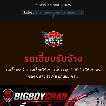
วันเสาร์, สิงหาคม 8, 2026
Latest:
รถยก รถเครน รถเฮี๊ยบ สมุทรสาคร
รถยก รถเครน รถเฮี๊ยบ บางปลา
รถยก รถเครน รถเฮี๊ยบ บางพลี
รถยก รถเครน รถเฮี๊ยบ บางบ่อ
รถยก รถเครน รถเฮี๊ยบ บางนา
รถเฮี๊ยบรับจ้าง
รถเฮี๊ยบรับจ้าง รถเฮี๊ยบให้เช่า รถบรรทุก 6-10 ล้อ ให้เช่าขน
ของ ขนส่งทั่วไทย บิ๊กบอยเครน