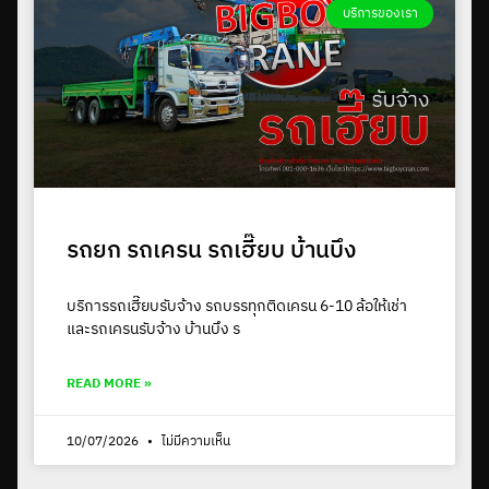
บริการของเรา
รถยก รถเครน รถเฮี๊ยบ บ้านบึง
บริการรถเฮี๊ยบรับจ้าง รถบรรทุกติดเครน 6-10 ล้อให้เช่า
และรถเครนรับจ้าง บ้านบึง ร
READ MORE »
10/07/2026
ไม่มีความเห็น