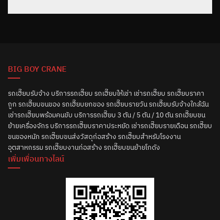
BIG BOY CRANE
รถเฮี๊ยบรับจ้าง บริการรถเฮี๊ยบ รถเฮี๊ยบให้เช่า เช่ารถเฮี๊ยบ รถเฮี๊ยบราคา
ถูก รถเฮี๊ยบขนของ รถเฮี๊ยบยกของ รถเฮี๊ยบรายวัน รถเฮี๊ยบรับจ้างใกล้ฉัน
เช่ารถเฮี๊ยบพร้อมคนขับ บริการรถเฮี๊ยบ 3 ตัน / 5 ตัน / 10 ตัน รถเฮี๊ยบขน
ย้ายเครื่องจักร บริการรถเฮี๊ยบราคาประหยัด เช่ารถเฮี๊ยบรายเดือน รถเฮี๊ยบ
ขนของหนัก รถเฮี๊ยบขนส่งวัสดุก่อสร้าง รถเฮี๊ยบสำหรับโรงงาน
อุตสาหกรรม รถเฮี๊ยบงานก่อสร้าง รถเฮี๊ยบขนย้ายโกดัง
เพิ่มเพื่อนทางไลน์