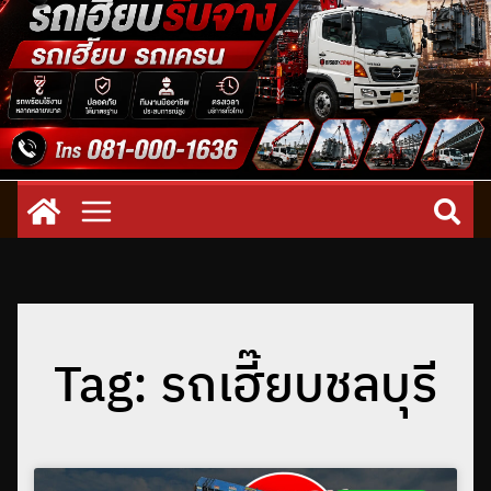
Tag: รถเฮี๊ยบชลบุรี