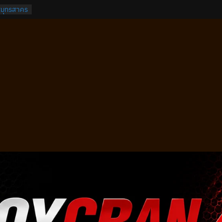
สมุทรสาคร
บางปลา
บางพลี
บางบ่อ
บางนา