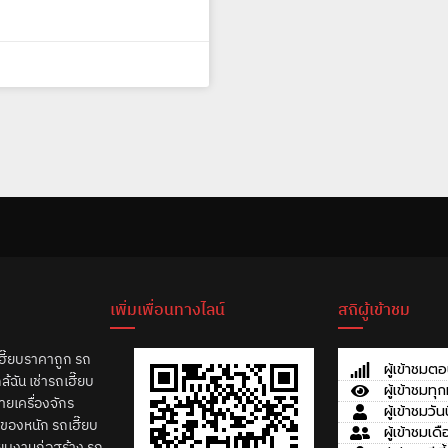
เพิ่มเพื่อนทางไลน์
สถิผู้เข้าชม
ถเฮี๊ยบราคาถูก รถ
ผู้เข้าชมตอ
้ฉัน เช่ารถเฮี๊ยบ
ผู้เข้าชมทุก
้ายเครื่องจักร
ผู้เข้าชมวันน
นของหนัก รถเฮี๊ยบ
ผู้เข้าชมเดื
๊ยบงานก่อสร้าง รถ