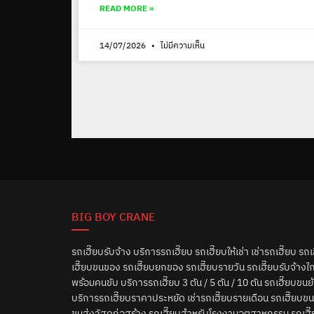
READ MORE »
14/07/2026
ไม่มีความเห็น
BIG BOY CRANE
รถเฮี๊ยบรับจ้าง บริการรถเฮี๊ยบ รถเฮี๊ยบให้เช่า เช่ารถเฮี๊ยบ ร
เฮี๊ยบขนของ รถเฮี๊ยบยกของ รถเฮี๊ยบรายวัน รถเฮี๊ยบรับจ้างใกล
พร้อมคนขับ บริการรถเฮี๊ยบ 3 ตัน / 5 ตัน / 10 ตัน รถเฮี๊ยบขนย
บริการรถเฮี๊ยบราคาประหยัด เช่ารถเฮี๊ยบรายเดือน รถเฮี๊ยบข
ขนส่งวัสดุก่อสร้าง รถเฮี๊ยบสำหรับโรงงานอุตสาหกรรม รถเฮี