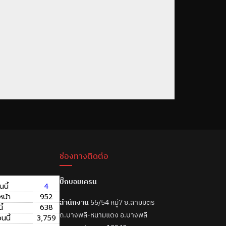
ช่องทางติดต่อ
บิ๊กบอยเครน
นนี้
4
หน้า
952
สำนักงาน
55/54 หมู่7 ซ.สามมิตร
ี้
638
ถ.บางพลี-หนามแดง อ.บางพลี
อนนี้
3,759