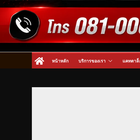
หน้าหลัก
บริการของเรา
แคทตาล็