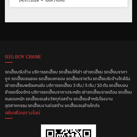
14/07/2026
ไม่มีความเห็น
BIG BOY CRANE
รถเฮี๊ยบรับจ้าง บริการรถเฮี๊ยบ รถเฮี๊ยบให้เช่า เช่ารถเฮี๊ยบ รถเฮี๊ยบราคา
ถูก รถเฮี๊ยบขนของ รถเฮี๊ยบยกของ รถเฮี๊ยบรายวัน รถเฮี๊ยบรับจ้างใกล้ฉัน
เช่ารถเฮี๊ยบพร้อมคนขับ บริการรถเฮี๊ยบ 3 ตัน / 5 ตัน / 10 ตัน รถเฮี๊ยบขน
ย้ายเครื่องจักร บริการรถเฮี๊ยบราคาประหยัด เช่ารถเฮี๊ยบรายเดือน รถเฮี๊ยบ
ขนของหนัก รถเฮี๊ยบขนส่งวัสดุก่อสร้าง รถเฮี๊ยบสำหรับโรงงาน
อุตสาหกรรม รถเฮี๊ยบงานก่อสร้าง รถเฮี๊ยบขนย้ายโกดัง
เพิ่มเพื่อนทางไลน์