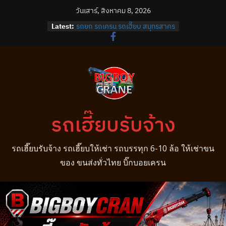
วันเสาร์, สิงหาคม 8, 2026
Latest:
รถยก รถเครน รถเฮี๊ยบ สมุทรสาคร
รถยก รถเครน รถเฮี๊ยบ บางปลา
รถยก รถเครน รถเฮี๊ยบ บางพลี
รถยก รถเครน รถเฮี๊ยบ บางบ่อ
รถยก รถเครน รถเฮี๊ยบ บางนา
รถเฮี๊ยบรับจ้าง
รถเฮี๊ยบรับจ้าง รถเฮี๊ยบให้เช่า รถบรรทุก 6-10 ล้อ ให้เช่าขน
ของ ขนส่งทั่วไทย บิ๊กบอยเครน