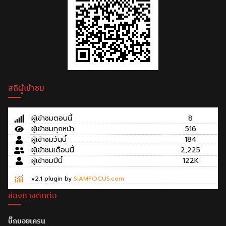
สถิผู้เข้าชม
ผู้เข้าชมตอนนี้
8
ผู้เข้าชมทุกหน้า
516
ผู้เข้าชมวันนี้
184
ผู้เข้าชมเดือนนี้
2,225
ผู้เข้าชมปีนี้
122K
v2.1 plugin by
SiAMFOCUS.com
ช่องทางติดต่อ
บิ๊กบอยเครน