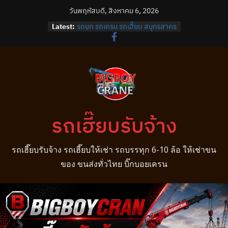
วันพฤหัสบดี, สิงหาคม 6, 2026
Latest:
รถยก รถเครน รถเฮี๊ยบ สมุทรสาคร
รถยก รถเครน รถเฮี๊ยบ บางปลา
รถยก รถเครน รถเฮี๊ยบ บางพลี
รถยก รถเครน รถเฮี๊ยบ บางบ่อ
รถยก รถเครน รถเฮี๊ยบ บางนา
รถเฮี๊ยบรับจ้าง
รถเฮี๊ยบรับจ้าง รถเฮี๊ยบให้เช่า รถบรรทุก 6-10 ล้อ ให้เช่าขน
ของ ขนส่งทั่วไทย บิ๊กบอยเครน