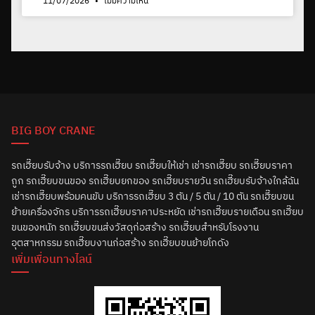
11/07/2026
ไม่มีความเห็น
BIG BOY CRANE
รถเฮี๊ยบรับจ้าง บริการรถเฮี๊ยบ รถเฮี๊ยบให้เช่า เช่ารถเฮี๊ยบ รถเฮี๊ยบราคา
ถูก รถเฮี๊ยบขนของ รถเฮี๊ยบยกของ รถเฮี๊ยบรายวัน รถเฮี๊ยบรับจ้างใกล้ฉัน
เช่ารถเฮี๊ยบพร้อมคนขับ บริการรถเฮี๊ยบ 3 ตัน / 5 ตัน / 10 ตัน รถเฮี๊ยบขน
ย้ายเครื่องจักร บริการรถเฮี๊ยบราคาประหยัด เช่ารถเฮี๊ยบรายเดือน รถเฮี๊ยบ
ขนของหนัก รถเฮี๊ยบขนส่งวัสดุก่อสร้าง รถเฮี๊ยบสำหรับโรงงาน
อุตสาหกรรม รถเฮี๊ยบงานก่อสร้าง รถเฮี๊ยบขนย้ายโกดัง
เพิ่มเพื่อนทางไลน์