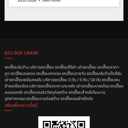
10/07/2026
ไม่มีความเห็น
BIG BOY CRANE
รถเฮี๊ยบรับจ้าง บริการรถเฮี๊ยบ รถเฮี๊ยบให้เช่า เช่ารถเฮี๊ยบ รถเฮี๊ยบราคา
ถูก รถเฮี๊ยบขนของ รถเฮี๊ยบยกของ รถเฮี๊ยบรายวัน รถเฮี๊ยบรับจ้างใกล้ฉัน
เช่ารถเฮี๊ยบพร้อมคนขับ บริการรถเฮี๊ยบ 3 ตัน / 5 ตัน / 10 ตัน รถเฮี๊ยบขน
ย้ายเครื่องจักร บริการรถเฮี๊ยบราคาประหยัด เช่ารถเฮี๊ยบรายเดือน รถเฮี๊ยบ
ขนของหนัก รถเฮี๊ยบขนส่งวัสดุก่อสร้าง รถเฮี๊ยบสำหรับโรงงาน
อุตสาหกรรม รถเฮี๊ยบงานก่อสร้าง รถเฮี๊ยบขนย้ายโกดัง
เพิ่มเพื่อนทางไลน์