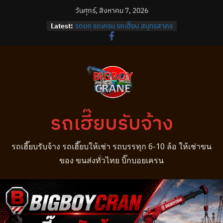
วันศุกร์, สิงหาคม 7, 2026
Latest:
รถยก รถเครน รถเฮี๊ยบ สมุทรสาคร
รถยก รถเครน รถเฮี๊ยบ บางปลา
รถยก รถเครน รถเฮี๊ยบ บางพลี
รถยก รถเครน รถเฮี๊ยบ บางบ่อ
รถยก รถเครน รถเฮี๊ยบ บางนา
รถเฮี๊ยบรับจ้าง
รถเฮี๊ยบรับจ้าง รถเฮี๊ยบให้เช่า รถบรรทุก 6-10 ล้อ ให้เช่าขน
ของ ขนส่งทั่วไทย บิ๊กบอยเครน