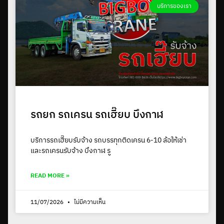
บริการของเรา
รถยก รถเครน รถเฮี๊ยบ บึงกาฬ
บริการรถเฮี๊ยบรับจ้าง รถบรรทุกติดเครน 6-10 ล้อให้เช่า
และรถเครนรับจ้าง บึงกาฬ รู
READ MORE »
11/07/2026
ไม่มีความเห็น