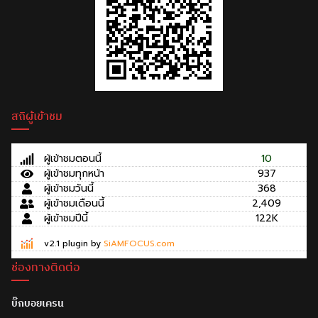
สถิผู้เข้าชม
ผู้เข้าชมตอนนี้
10
ผู้เข้าชมทุกหน้า
937
ผู้เข้าชมวันนี้
368
ผู้เข้าชมเดือนนี้
2,409
ผู้เข้าชมปีนี้
122K
v2.1 plugin by
SiAMFOCUS.com
ช่องทางติดต่อ
บิ๊กบอยเครน