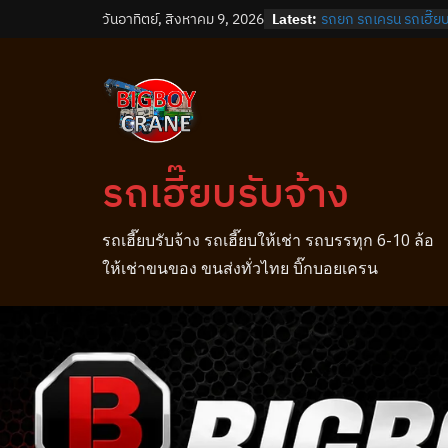
วันอาทิตย์, สิงหาคม 9, 2026
Latest:
รถยก รถเครน รถเฮี๊ย
รถยก รถเครน รถเฮี๊ย
รถยก รถเครน รถเฮี๊ย
รถยก รถเครน รถเฮี๊ย
รถยก รถเครน รถเฮี๊ย
รถเฮี๊ยบรับจ้าง
รถเฮี๊ยบรับจ้าง รถเฮี๊ยบให้เช่า รถบรรทุก 6-10 ล้อ
ให้เช่าขนของ ขนส่งทั่วไทย บิ๊กบอยเครน