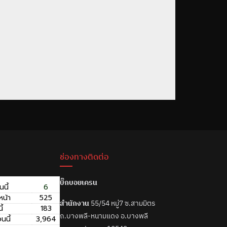
ช่องทางติดต่อ
บิ๊กบอยเครน
นนี้
6
หน้า
525
สำนักงาน
55/54 หมู่7 ซ.สามมิตร
ี้
183
ถ.บางพลี-หนามแดง อ.บางพลี
อนนี้
3,964