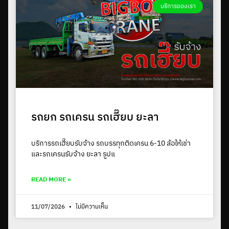
บริการของเรา
รถยก รถเครน รถเฮี๊ยบ ยะลา
บริการรถเฮี๊ยบรับจ้าง รถบรรทุกติดเครน 6-10 ล้อให้เช่า
และรถเครนรับจ้าง ยะลา รูปแ
READ MORE »
11/07/2026
ไม่มีความเห็น