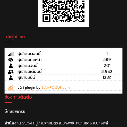
สถิผู้เข้าชม
ผู้เข้าชมตอนนี้
1
ผู้เข้าชมทุกหน้า
589
ผู้เข้าชมวันนี้
201
ผู้เข้าชมเดือนนี้
3,982
ผู้เข้าชมปีนี้
123K
v2.1 plugin by
SiAMFOCUS.com
ช่องทางติดต่อ
บิ๊กบอยเครน
สำนักงาน
55/54 หมู่7 ซ.สามมิตร ถ.บางพลี-หนามแดง อ.บางพลี