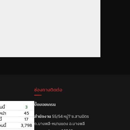
ช่องทางติดต่อ
บิ๊กบอยเครน
นนี้
3
หน้า
45
สำนักงาน
55/54 หมู่7 ซ.สามมิตร
ี้
17
ถ.บางพลี-หนามแดง อ.บางพลี
อนนี้
3,798