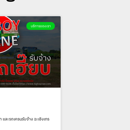
บริการของเรา
่า และรถเครนรับจ้าง ฉะเชิงเทร